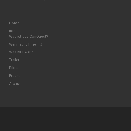
Home
Info
Was ist das ConQuest?
Wer macht Time In!?
Was ist LARP?
Trailer
Bilder
Presse
Archiv