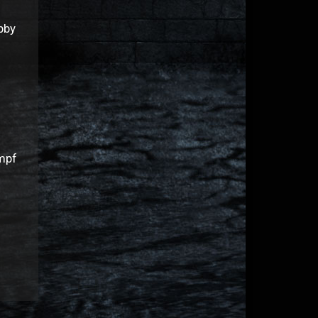
bby
ampf