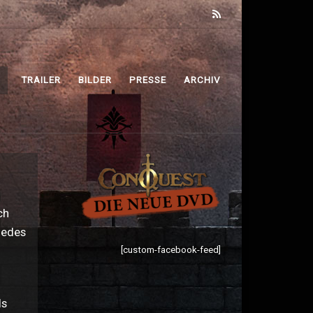
TRAILER
BILDER
PRESSE
ARCHIV
ch
jedes
[custom-facebook-feed]
ls