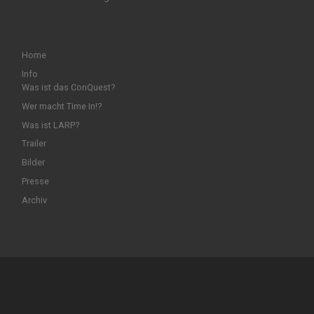
Home
Info
Was ist das ConQuest?
Wer macht Time In!?
Was ist LARP?
Trailer
Bilder
Presse
Archiv